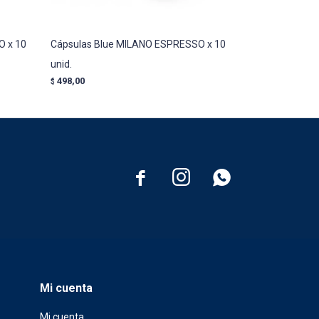
O x 10
Cápsulas Blue MILANO ESPRESSO x 10
Cápsulas Blue
unid.
10 unid. - Simp
498,00
498,00
$
$



Mi cuenta
Mi cuenta