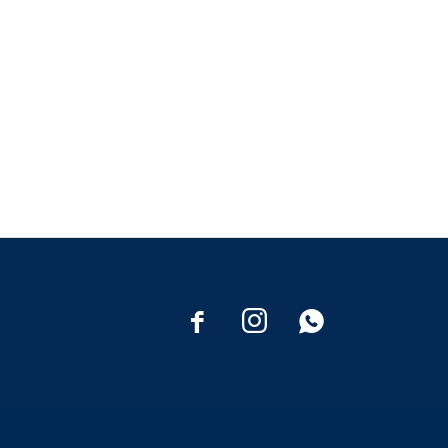


