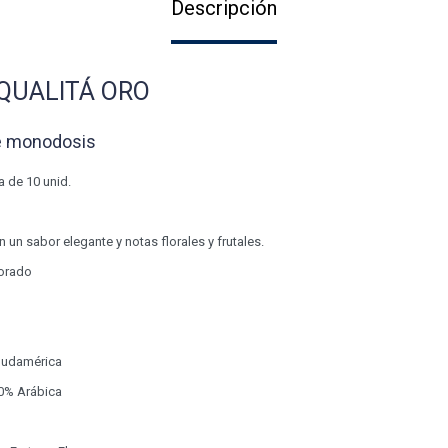
Descripción
QUALITÁ ORO
é monodosis
a de 10 unid.
un sabor elegante y notas florales y frutales.
dorado
 Sudamérica
0% Arábica