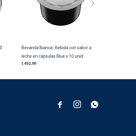
10
Bevanda Bianca- Bebida con sabor a
Cápsulas Blue 
leche en cápsulas Blue x 10 unid.
unid.
452,00
498,00
$
$


