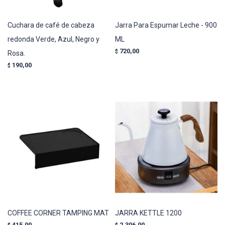
Cuchara de café de cabeza
Jarra Para Espumar Leche - 900
redonda Verde, Azul, Negro y
ML
720,00
$
Rosa.
190,00
$
COFFEE CORNER TAMPING MAT
JARRA KETTLE 1200
415,00
2.306,00